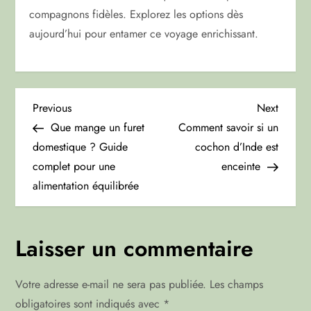
compagnons fidèles. Explorez les options dès
aujourd’hui pour entamer ce voyage enrichissant.
N
Previous
Next
Previous
Next
Post
Post
Que mange un furet
Comment savoir si un
a
domestique ? Guide
cochon d’Inde est
complet pour une
enceinte
v
alimentation équilibrée
i
g
Laisser un commentaire
a
Votre adresse e-mail ne sera pas publiée.
Les champs
t
obligatoires sont indiqués avec
*