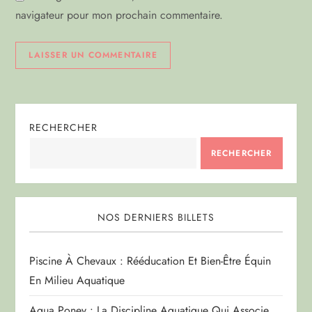
l
navigateur pour mon prochain commentaire.
e
RECHERCHER
RECHERCHER
NOS DERNIERS BILLETS
Piscine À Chevaux : Rééducation Et Bien-Être Équin
En Milieu Aquatique
Aqua Poney : La Discipline Aquatique Qui Associe