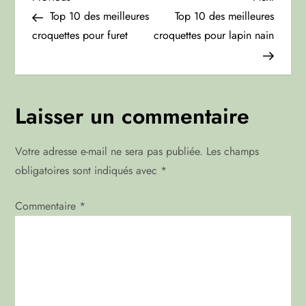
N
Post
Post
Top 10 des meilleures
Top 10 des meilleures
a
croquettes pour furet
croquettes pour lapin nain
v
i
Laisser un commentaire
g
Votre adresse e-mail ne sera pas publiée.
Les champs
a
obligatoires sont indiqués avec
*
t
Commentaire
*
i
o
n