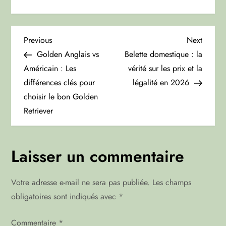
N
Previous
Next
Previous
Next
Post
Post
Golden Anglais vs
Belette domestique : la
a
Américain : Les
vérité sur les prix et la
différences clés pour
légalité en 2026
v
choisir le bon Golden
i
Retriever
g
Laisser un commentaire
a
t
Votre adresse e-mail ne sera pas publiée.
Les champs
obligatoires sont indiqués avec
*
i
Commentaire
*