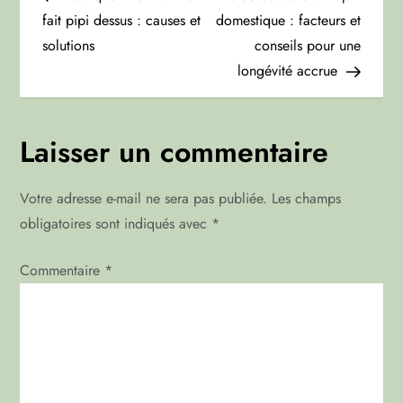
a
fait pipi dessus : causes et
domestique : facteurs et
solutions
conseils pour une
v
longévité accrue
i
g
Laisser un commentaire
a
Votre adresse e-mail ne sera pas publiée.
Les champs
t
obligatoires sont indiqués avec
*
i
Commentaire
*
o
n
d