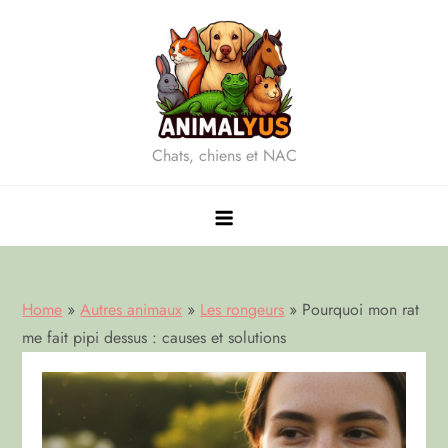
Skip
to
content
Chats, chiens et NAC
Home
»
Autres animaux
»
Les rongeurs
»
Pourquoi mon rat
me fait pipi dessus : causes et solutions