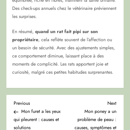
équilibrée, riche en fibres, maintient la santé urinaire.
Des check-ups annuels chez le vétérinaire préviennent
les surprises.
En résumé,
quand un rat fait pipi sur son
propriétaire
, cela reflète souvent de l’affection ou
un besoin de sécurité. Avec des ajustements simples,
ce comportement diminue, laissant place à des
moments de complicité. Les rats apportent joie et
curiosité, malgré ces petites habitudes surprenantes.
N
Previous
Next
Previous
Next
Post
Post
Mon furet a les yeux
Mon poney a un
a
qui pleurent : causes et
problème de peau :
solutions
causes, symptômes et