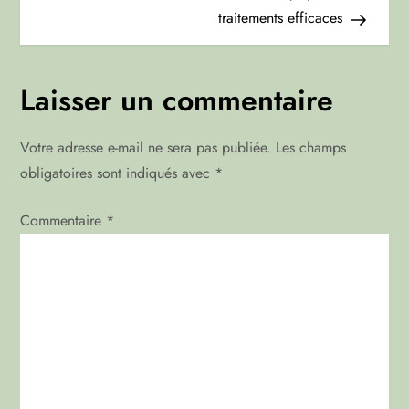
v
traitements efficaces
i
g
Laisser un commentaire
a
Votre adresse e-mail ne sera pas publiée.
Les champs
t
obligatoires sont indiqués avec
*
i
Commentaire
*
o
n
d
e