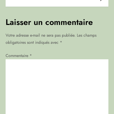
i
g
Laisser un commentaire
a
Votre adresse e-mail ne sera pas publiée.
Les champs
t
obligatoires sont indiqués avec
*
i
Commentaire
*
o
n
d
e