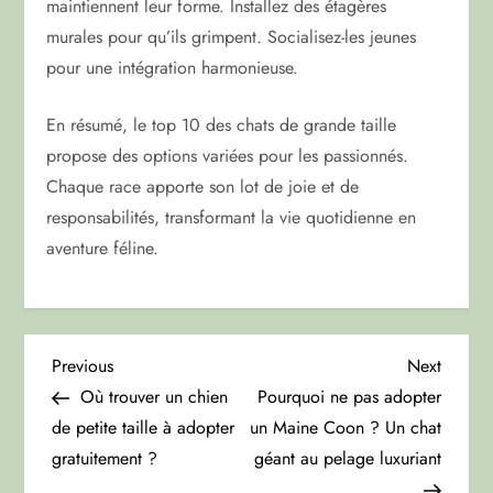
maintiennent leur forme. Installez des étagères
murales pour qu’ils grimpent. Socialisez-les jeunes
pour une intégration harmonieuse.
En résumé, le top 10 des chats de grande taille
propose des options variées pour les passionnés.
Chaque race apporte son lot de joie et de
responsabilités, transformant la vie quotidienne en
aventure féline.
N
Previous
Next
Previous
Next
Post
Post
Où trouver un chien
Pourquoi ne pas adopter
a
de petite taille à adopter
un Maine Coon ? Un chat
gratuitement ?
géant au pelage luxuriant
v