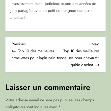
investissement initial judicieux assure des années de
joie partagée avec ce petit compagnon curieux et
attachant.
N
Previous
Next
Previous
Next
Post
Post
Top 10 des meilleures
Top 10 des meilleures
a
croquettes pour lapin nain
tondeuses pour chevaux :
guide d’achat
v
i
Laisser un commentaire
g
Votre adresse e-mail ne sera pas publiée.
Les champs
a
obligatoires sont indiqués avec
*